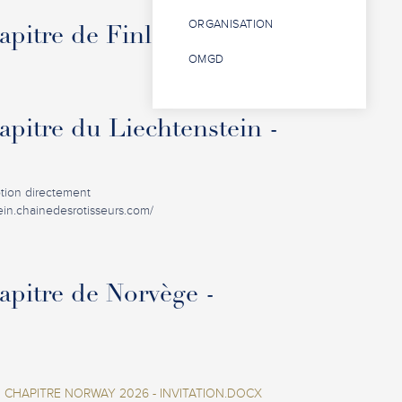
ORGANISATION
pitre de Finlande - Oulu
OMGD
pitre du Liechtenstein -
ption directement
tein.chainedesrotisseurs.com/
pitre de Norvège -
CHAPITRE NORWAY 2026 - INVITATION.DOCX