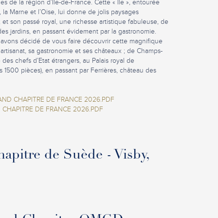
s de la région d’Ile-de-France. Cette « Ile », entourée
, la Marne et l’Oise, lui donne de jolis paysages
 et son passé royal, une richesse artistique fabuleuse, de
rt des jardins, en passant évidement par la gastronomie.
avons décidé de vous faire découvrir cette magnifique
n artisanat, sa gastronomie et ses châteaux ; de Champs-
des chefs d’Etat étrangers, au Palais royal de
s 1500 pièces), en passant par Ferrières, château des
AND CHAPITRE DE FRANCE 2026.PDF
 CHAPITRE DE FRANCE 2026.PDF
itre de Suède - Visby,