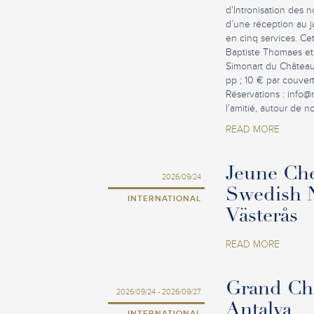
d’Intronisation des 
d’une réception au 
en cinq services. Cett
Baptiste Thomaes et 
Simonart du Château 
pp ; 10 € par couver
Réservations :
info@
l’amitié, autour de 
READ MORE
Jeune Che
2026/09/24
Swedish N
INTERNATIONAL
Västerås
READ MORE
Grand Cha
2026/09/24 - 2026/09/27
Antalya
INTERNATIONAL