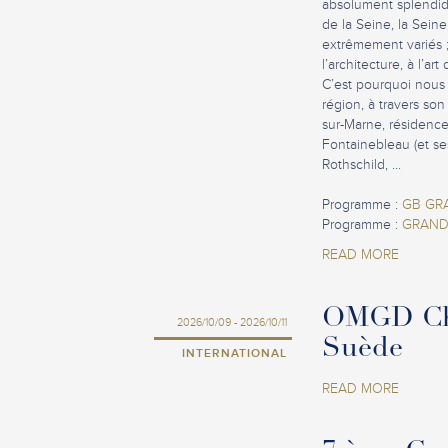
absolument splendide
de la Seine, la Seine
extrêmement variés ;
l’architecture, à l’a
C’est pourquoi nous 
région, à travers so
sur-Marne, résidence 
Fontainebleau (et se
Rothschild, ...
Programme :
GB GR
Programme :
GRAND
READ MORE
OMGD Chap
2026/10/09 - 2026/10/11
Suède
INTERNATIONAL
READ MORE